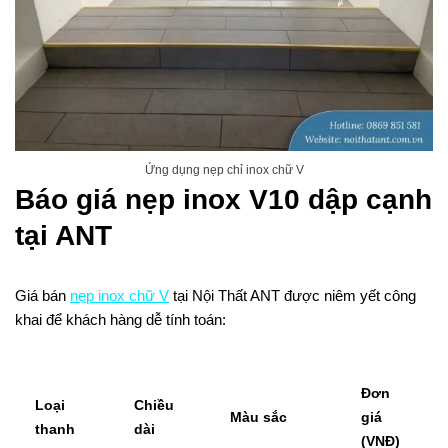
Ứng dụng nẹp chỉ inox chữ V
Báo giá nẹp inox V10 dập cạnh
tại ANT
Giá bán
nẹp inox chữ V
tại Nội Thất ANT được niêm yết công
khai để khách hàng dễ tính toán:
Đơn
Loại
Chiều
Màu sắc
giá
thanh
dài
(VNĐ)