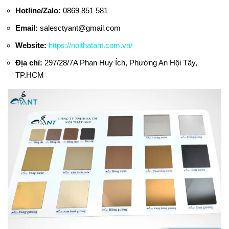
Hotline/Zalo:
0869 851 581
Email:
salesctyant@gmail.com
Website:
https://noithatant.com.vn/
Địa chỉ:
297/28/7A Phan Huy Ích, Phường An Hội Tây,
TP.HCM