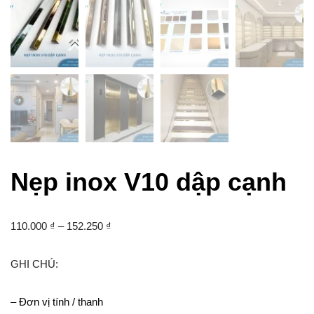
Nẹp inox V10 dập cạnh
110.000
₫
–
152.250
₫
GHI CHÚ:
– Đơn vị tính / thanh