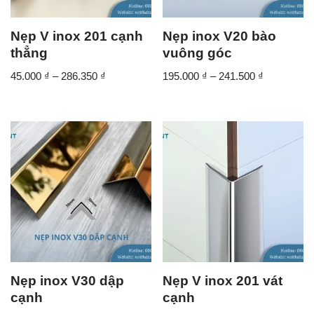
Nẹp V inox 201 cạnh
Nẹp inox V20 bào
thẳng
vuông góc
45.000
₫
–
286.350
₫
195.000
₫
–
241.500
₫
Nẹp inox V30 dập
Nẹp V inox 201 vát
cạnh
cạnh