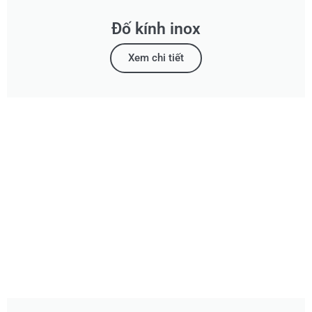
Đố kính inox
Xem chi tiết