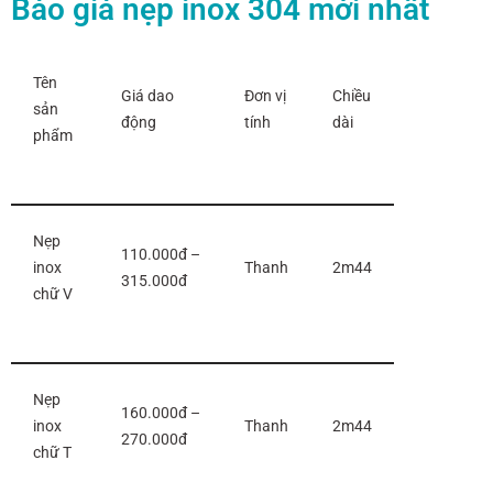
Báo giá nẹp inox 304 mới nhất
Tên
Giá dao
Đơn vị
Chiều
sản
động
tính
dài
phẩm
Nẹp
110.000đ –
inox
Thanh
2m44
315.000đ
chữ V
Nẹp
160.000đ –
inox
Thanh
2m44
270.000đ
chữ T