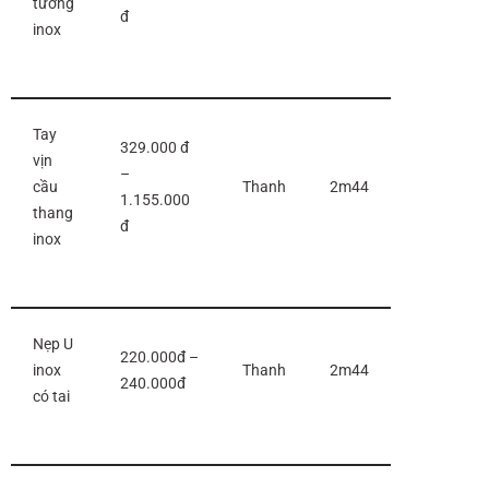
tường
đ
inox
Tay
329.000 đ
vịn
–
cầu
Thanh
2m44
1.155.000
thang
đ
inox
Nẹp U
220.000đ –
inox
Thanh
2m44
240.000đ
có tai