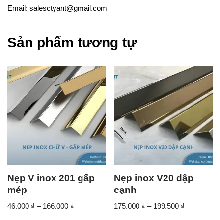
Email: salesctyant@gmail.com
Sản phẩm tương tự
Nẹp V inox 201 gấp
Nẹp inox V20 dập
mép
cạnh
46.000
₫
–
166.000
₫
175.000
₫
–
199.500
₫