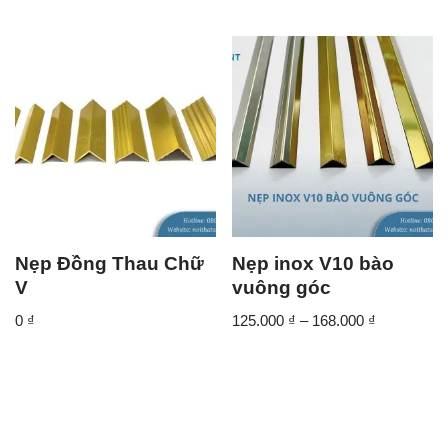
Nẹp Đồng Thau Chữ
Nẹp inox V10 bào
V
vuông góc
0
₫
125.000
₫
–
168.000
₫