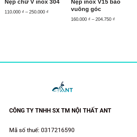
Nẹp chữ V inox 304
Nẹp inox V15 bào
vuông góc
110.000
₫
–
250.000
₫
160.000
₫
–
204.750
₫
CÔNG TY TNHH SX TM NỘI THẤT ANT
Mã số thuế: 0317216590