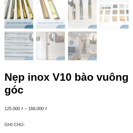
Nẹp inox V10 bào vuông
góc
125.000
₫
–
168.000
₫
GHI CHÚ: