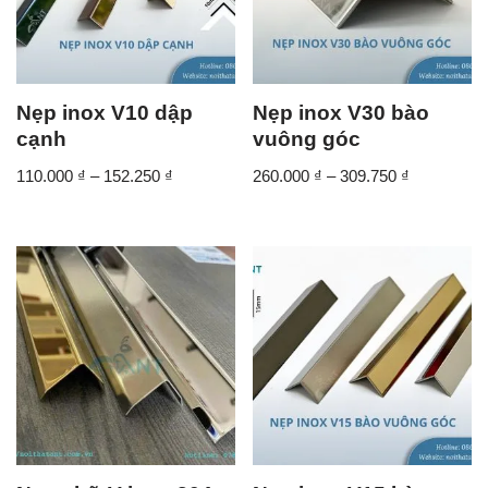
Nẹp inox V10 dập
Nẹp inox V30 bào
cạnh
vuông góc
110.000
₫
–
152.250
₫
260.000
₫
–
309.750
₫