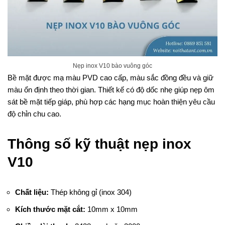
Nẹp inox V10 bào vuông góc
Bề mặt được mạ màu PVD cao cấp, màu sắc đồng đều và giữ
màu ổn định theo thời gian. Thiết kế có độ dốc nhẹ giúp nẹp ôm
sát bề mặt tiếp giáp, phù hợp các hạng mục hoàn thiện yêu cầu
độ chỉn chu cao.
Thông số kỹ thuật nẹp inox
V10
Chất liệu:
Thép không gỉ (inox 304)
Kích thước mặt cắt:
10mm x 10mm