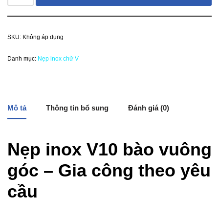
SKU:
Không áp dụng
Danh mục:
Nẹp inox chữ V
Mô tả
Thông tin bổ sung
Đánh giá (0)
Nẹp inox V10 bào vuông
góc – Gia công theo yêu
cầu