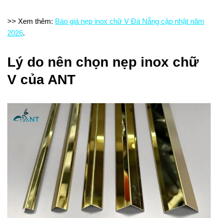
>> Xem thêm:
Báo giá nẹp inox chữ V Đà Nẵng cập nhật năm
2026
.
Lý do nên chọn nẹp inox chữ
V của ANT