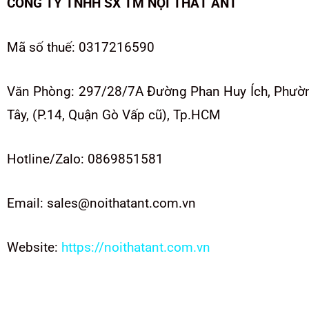
CÔNG TY TNHH SX TM NỘI THẤT ANT
Mã số thuế: 0317216590
Văn Phòng: 297/28/7A Đường Phan Huy Ích, Phườ
Tây, (P.14, Quận Gò Vấp cũ), Tp.HCM
Hotline/Zalo: 0869851581
Email: sales@noithatant.com.vn
Website:
https://noithatant.com.vn